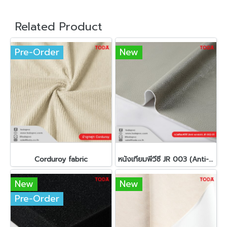
Related Product
Pre-Order
New
Corduroy fabric
หนังเทียมพีวีซี JR 003 (Anti-scratch)(copy)
New
New
Pre-Order