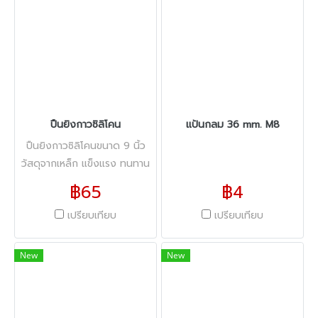
ปืนยิงกาวซิลิโคน
แป้นกลม 36 mm. M8
ปืนยิงกาวซิลิโคนขนาด 9 นิ้ว
วัสดุจากเหล็ก แข็งแรง ทนทาน
น้ำหนักเบาเพียง 380 กรัม ใช้
฿65
฿4
งานง่าย เหมาะสำหรับงานยาแนว
เปรียบเทียบ
เปรียบเทียบ
อุดรอยรั่ว ใช้ได้ทั้งภายในและ
ภายนอกอาคาร
New
New