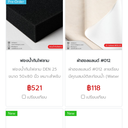
Pre-Order
ฟองน้ำกันไฟลาม
ผ้าฮอลแลนด์ #012
ฟองน้ำกันไฟลาม DEN 25
ผ้าฮอลแลนด์ #012 ลายเรียบ
ขนาด 50x80 นิ้ว เหมาะสำหรับ
มีคุณสมบัติสะท้อนน้ำ (Water
งานเฟอร์นิเจอร์และตกแต่ง
Repellent) ความกว้าง 57" น้ำ
฿521
฿118
ภายใน เพิ่มความปลอดภัยใน
หนัก 360 gsm.
เปรียบเทียบ
เปรียบเทียบ
การใช้งาน **สินค้าพรีออเดอร์
3 วัน**
New
New