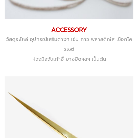
ACCESSORY
วัสดุอะไหล่ อุปกรณ์เสริมต่างๆ เช่น กาว พลาสติกใส เชือกโค
รเชต์
ห่วงมือจับเก้าอี้ ยางยืดฯลฯ เป็นต้น