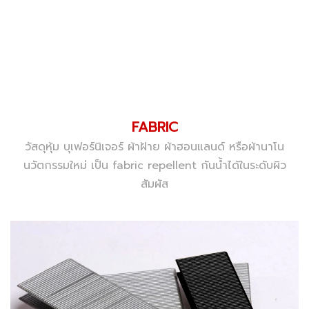
FABRIC
วัสดุหุ้ม บุเฟอร์นิเจอร์ ผ้าฝ้าย ผ้าฮอนแลนด์ หรือผ้านาโน
นวัตกรรมใหม่ เป็น fabric repellent กันน้ำได้ในระดับผิว
สัมผัส