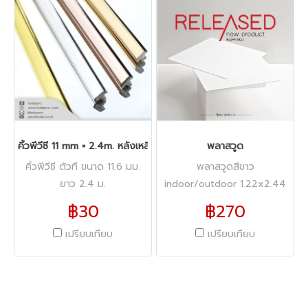
คิ้วพีวีซี 11 mm × 2.4m. หลังเหลี่ยม_WX
พลาสวูด
คิ้วพีวีซี ตัวที ขนาด 11.6 มม.
พลาสวูดสีขาว
ยาว 2.4 ม.
indoor/outdoor 1.22x2.44
m.
฿30
฿270
เปรียบเทียบ
เปรียบเทียบ