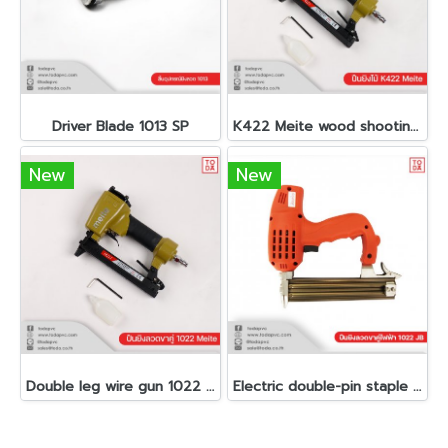
Driver Blade 1013 SP
K422 Meite wood shooting gun
New
New
Double leg wire gun 1022 Meite
Electric double-pin staple gun 1022 JB