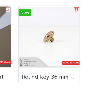
New
PVC leather JR (Anti-scratch)
Round key 36 mm. M8