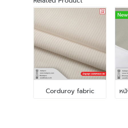
Related Product
New
Corduroy fabric