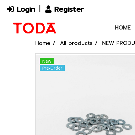
Login
Register
HOME
Home
All products
NEW PROD
New
Pre-Order