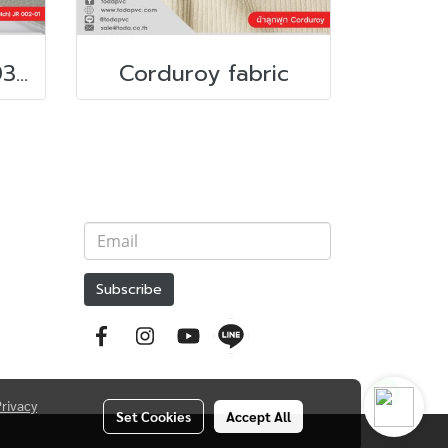
หนังเทียมพีวีซี JR 003 (Anti-scratch)(copy)
Corduroy fabric
Subscribe
Privacy
Set Cookies
Accept All