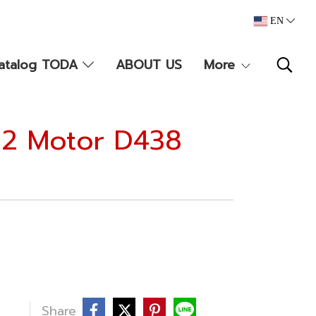
EN
atalog TODA
ABOUT US
More
r 2 Motor D438
Share