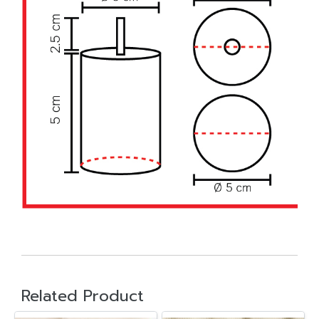
จ
ร
ร
Related Product