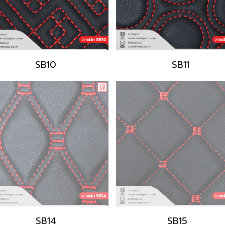
SB10
SB11
SB14
SB15