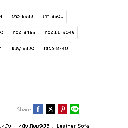
1
ขาว-8939
เทา-8600
30
ทอง-8466
ทองเข้ม-9049
4
ชมพู-8320
เขียว-8740
Share
ายหนัง
,
หนังเทียมพีวีซี
,
Leather Sofa