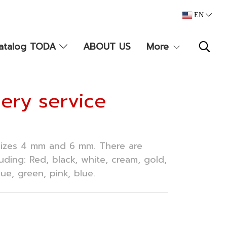
EN
atalog TODA
ABOUT US
More
ery service
sizes 4 mm and 6 mm. There are
ding: Red, black, white, cream, gold,
lue, green, pink, blue.