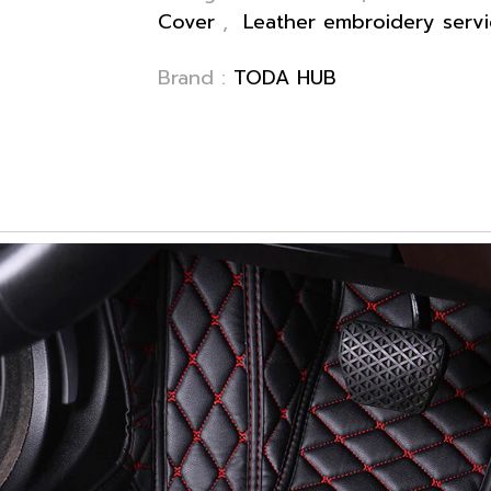
Cover
,
Leather embroidery serv
Brand :
TODA HUB