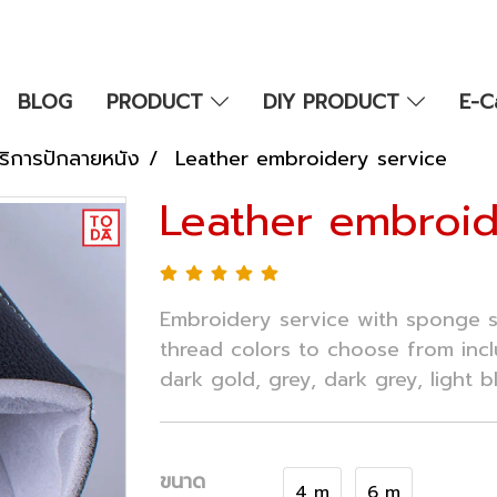
BLOG
PRODUCT
DIY PRODUCT
E-C
ริการปักลายหนัง
Leather embroidery service
Leather embroid
Embroidery service with sponge 
thread colors to choose from inclu
dark gold, grey, dark grey, light b
ขนาด
4 m
6 m