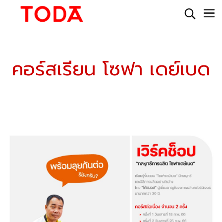
คอร์สเรียน โซฟา เดย์เบด