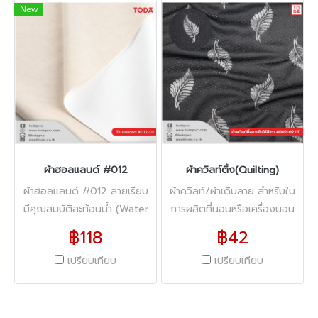
New
ผ้าฮอลแลนด์ #012
ผ้าควิลท์ติ้ง(Quilting)
ผ้าฮอลแลนด์ #012 ลายเรียบ
ผ้าควิลท์/ผ้าเดินลาย สำหรับใน
มีคุณสมบัติสะท้อนน้ำ (Water
การผลิตที่นอนหรือเครื่องนอน
Repellent) ความกว้าง 57" น้ำ
สามารถเลือกลายได้หลากหลาย
฿118
฿42
หนัก 360 gsm.
รูปแบบ ความหนา : 180 gsm. -
เปรียบเทียบ
เปรียบเทียบ
220 gsm ความกว้าง 2.20
เมตร