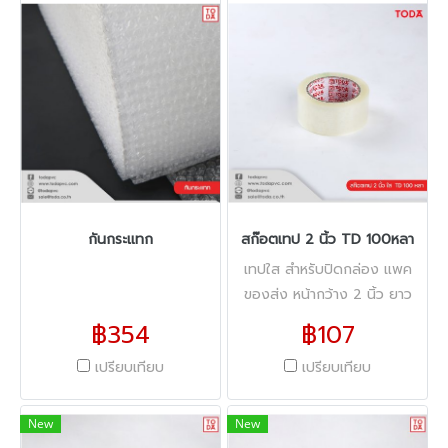
กันกระแทก
สก๊อตเทป 2 นิ้ว TD 100หลา
เทปใส สำหรับปิดกล่อง แพค
ของส่ง หน้ากว้าง 2 นิ้ว ยาว
100หลา 40 ไมครอน
฿354
฿107
เปรียบเทียบ
เปรียบเทียบ
New
New