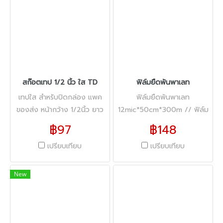
สก๊อตเทป 1/2 นิ้ว ใส TD
ฟิล์มยืดพันพาเลท
เทปใส สำหรับปิดกล่อง แพค
ฟิล์มยืดพันพาเลท
ของส่ง หน้ากว้าง 1/2นิ้ว ยาว
12mic*50cm*300m // ฟิล์ม
45หลา หนา 40 ไมครอน
ยืดพันพาเลท
฿97
฿148
15mic*50cm*300m
เปรียบเทียบ
เปรียบเทียบ
New