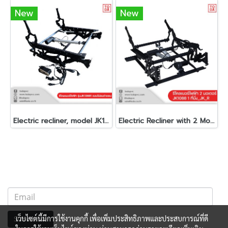
New
New
Electric recliner, model JK13681, adjustable pillow head
Electric Recliner with 2 Motors JK1088, Single Seat _JK_R
เว็บไซต์นี้มีการใช้งานคุกกี้ เพื่อเพิ่มประสิทธิภาพและประสบการณ์ที่ดี
Subscribe