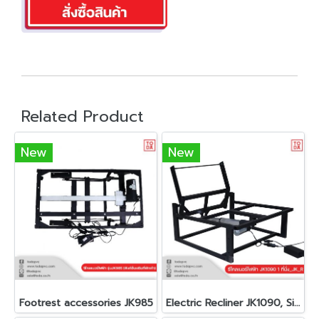
Related Product
New
New
Footrest accessories JK985
Electric Recliner JK1090, Single Seat _JK_R