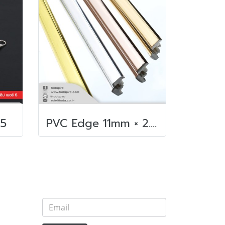
.5
PVC Edge 11mm × 2.4m. Gold color, square back_WX