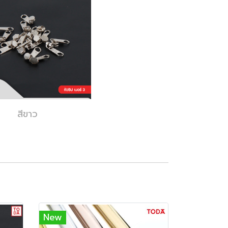
สีขาว
New