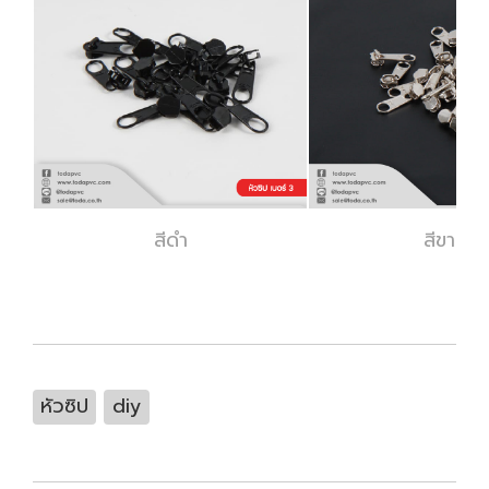
สีดำ
สีขาว
หัวซิป
diy