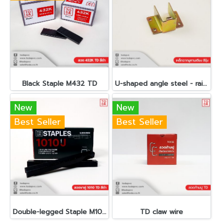
Black Staple M432 TD
U-shaped angle steel - rainbow color
New
New
Best Seller
Best Seller
Double-legged Staple M1010 TD Black
TD claw wire