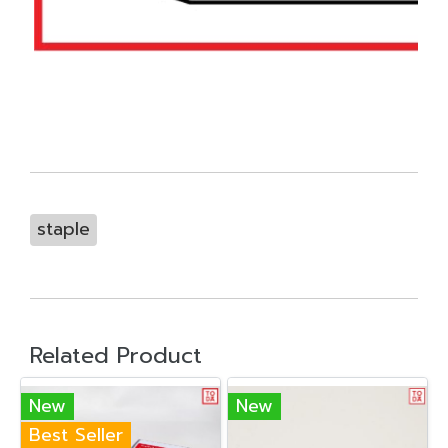
staple
Related Product
New
New
Best Seller