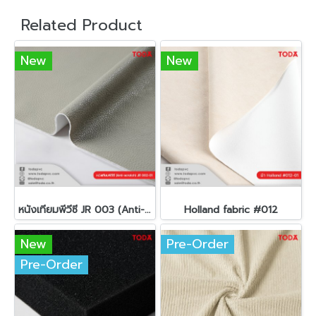
Related Product
New
New
หนังเทียมพีวีซี JR 003 (Anti-scratch)(copy)
Holland fabric #012
New
Pre-Order
Pre-Order