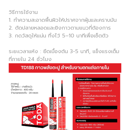
วิธีการใช้งาน
1. ทำความสะอาดพื้นผิวให้ปราศจากฝุ่นและคราบมัน
2. ตัดปลายหลอดและยิงกาวตามแนวที่ต้องการ
3. กดวัสดุให้แน่น ทิ้งไว้ 5–10 นาทีเพื่อเซ็ตตัว
ระยะเวลาแห้ง : ยึดเบื้องต้น 3-5 นาที, แข็งแรงเต็ม
ที่ภายใน 24 ชั่วโมง