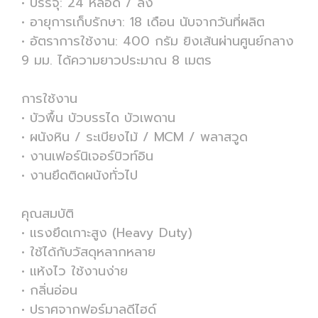
• บรรจุ: 24 หลอด / ลัง
• อายุการเก็บรักษา: 18 เดือน นับจากวันที่ผลิต
• อัตราการใช้งาน: 400 กรัม ยิงเส้นผ่านศูนย์กลาง
9 มม. ได้ความยาวประมาณ 8 เมตร
การใช้งาน
• บัวพื้น บัวบรรได บัวเพดาน
• ผนังหิน / ระเบียงไม้ / MCM / พลาสวูด
• งานเฟอร์นิเจอร์บิวท์อิน
• งานยึดติดผนังทั่วไป
คุณสมบัติ
• แรงยึดเกาะสูง (Heavy Duty)
• ใช้ได้กับวัสดุหลากหลาย
• แห้งไว ใช้งานง่าย
• กลิ่นอ่อน
• ปราศจากฟอร์มาลดีไฮด์