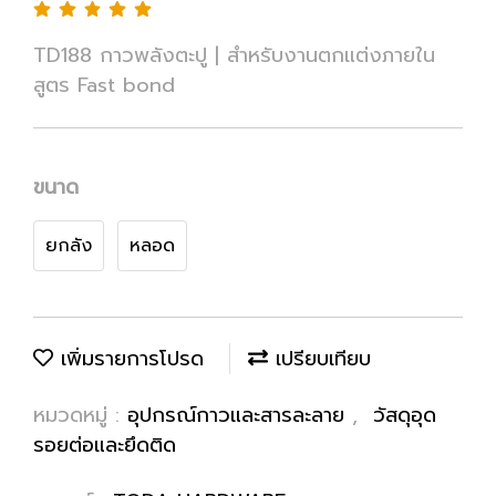
TD188 กาวพลังตะปู | สำหรับงานตกแต่งภายใน
สูตร Fast bond
ขนาด
ยกลัง
หลอด
เพิ่มรายการโปรด
เปรียบเทียบ
หมวดหมู่ :
อุปกรณ์กาวและสารละลาย
,
วัสดุอุด
รอยต่อและยึดติด