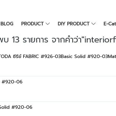
BLOG
PRODUCT
DIY PRODUCT
E-Ca
พบ 13 รายการ จากคำว่า"interiorf
m TODA ซีรีย์ FABRIC #926-03Basic Solid #920-03Mat
lid #920-06
ic Solid #920-06