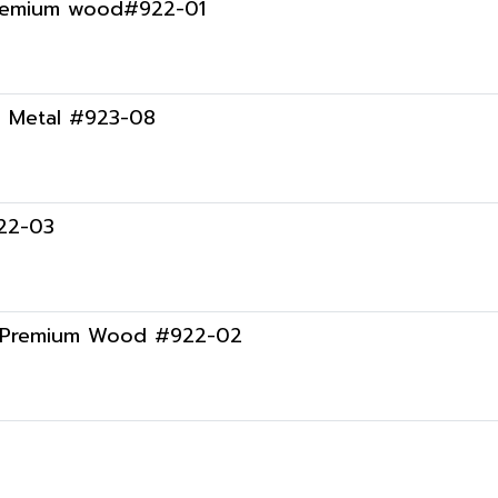
นะ Premium wood#922-01
ด้วย Metal #923-08
22-03
ิล์ม Premium Wood #922-02