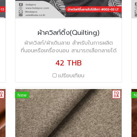
ผ้าควิลท์ติ้ง(Quilting)
ผ้าควิลท์/ผ้าเดินลาย สำหรับในการผลิต
ที่นอนหรือเครื่องนอน สามารถเลือกลายได้
หลากหลายรูปแบบ ความหนา : 180 gsm.
42 THB
- 220 gsm ความกว้าง 2.20 เมตร
เปรียบเทียบ
New
N