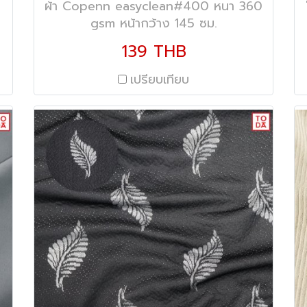
ผ้า Copenn easyclean#400 หนา 360
gsm หน้ากว้าง 145 ซม.
139 THB
เปรียบเทียบ