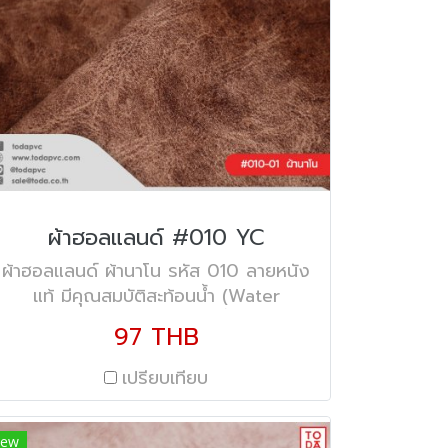
ผ้าฮอลแลนด์ #010 YC
ผ้าฮอลแลนด์ ผ้านาโน รหัส 010 ลายหนัง
แท้ มีคุณสมบัติสะท้อนน้ำ (Water
Repellent) ความกว้าง 57" น้ำหนัก 300
97 THB
กรัม/ตร.ม
เปรียบเทียบ
ew