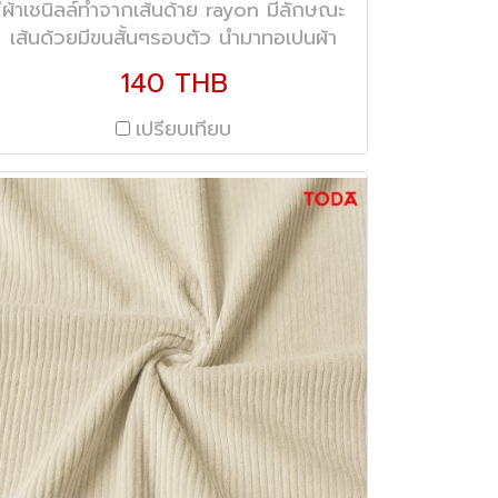
่ผ้าเชนิลล์ทำจากเส้นด้าย rayon มีลักษณะ
เส้นด้วยมีขนสั้นๆรอบตัว นำมาทอเปนผ้า
เชนิลล์ มีคุณลักษณะนิ่ม ฟู เงางาม
140 THB
เปรียบเทียบ