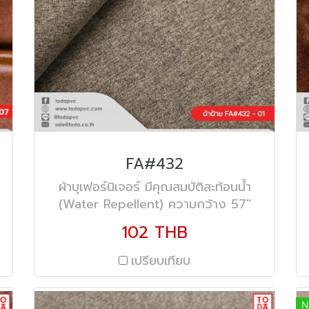
FA#432
ผ้าบุเฟอร์นิเจอร์ มีคุณสมบัติสะท้อนน้ำ
(Water Repellent) ความกว้าง 57"
่
(145 ซม.) ความหนา 310 gsm/sqm.
102 THB
เปรียบเทียบ
N