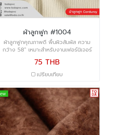
ผ้าลูกฟูก #1004
ผ้าลูกฟูกคุณภาพดี พื้นผิวสัมผัส ความ
กว้าง 58" เหมาะสำหรับงานเฟอร์นิเจอร์
**สินค้าพรีออเดอร์ ระยะเวลารอสินค้า 30
75 THB
วัน (1 เดือน) สั่งขั้นต่ำ 200 หลา*
เปรียบเทียบ
ew