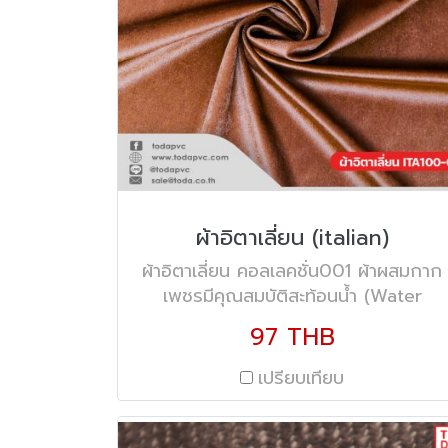
ผ้าอิตาเลี่ยน (italian)
ผ้าอิตาเลี่ยน คอลเลคชั่น001 ผ้าผสมกาก
เพชรมีคุณสมบัติสะท้อนน้ำ (Water
Repellent) ความกว้าง 57" 40หลา ผ้าที
97 THB
มีการสั่งทอขึ้นมาเป็นพิเศษ ผสมกากเพชร
คุณสมบัติกันน้ำมีความหนานุ่มให้ความรู้สึก
เปรียบเทียบ
นุ่มสบาย ระบายความร้อน สัมผัสแล้วไม่
เกิดรอยนิ้วมือ เหมาะสำหรับทำเตียง หัว
เตียง โซฟา