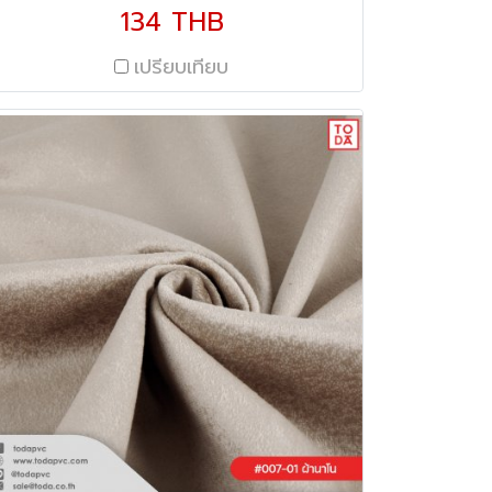
Repellent) ความกว้าง 56" น้ำหนัก 360
134 THB
กรัม/ตร.ม
เปรียบเทียบ