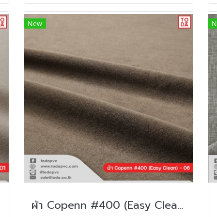
New
N
ผ้า Copenn #400 (Easy Clean)