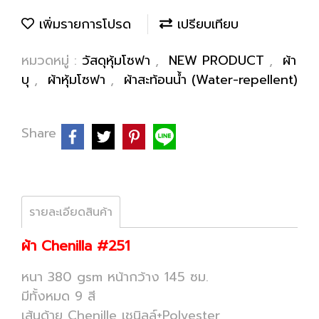
เพิ่มรายการโปรด
เปรียบเทียบ
หมวดหมู่ :
วัสดุหุ้มโซฟา
,
NEW PRODUCT
,
ผ้า
บุ
,
ผ้าหุ้มโซฟา
,
ผ้าสะท้อนน้ำ (Water-repellent)
Share
รายละเอียดสินค้า
ผ้า Chenilla #251
หนา 380 gsm หน้ากว้าง 145 ซม.
มีทั้งหมด 9 สี
เส้นด้าย Chenille เชนิลล์+Polyester