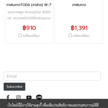
กาพ่นกาวTODA (กาล่าง) W-77S 2mm 1000cc
กาพ่นกาว
คุณภาพสูง ความจุถ้วย 1000
ml. กระจายตัวได้ดีหัวพ่นขนาด
2.0 mm. สเปรย์ทำจากวัสดุ
฿910
฿1,391
ทองแดง ถ้วยอลูมิเนีย มอัล
เปรียบเทียบ
เปรียบเทียบ
ลอยด์ ขัดผิวหยาบ จุได้ 1000
ml. แถมฟรี แปรงทำความ
สะอาด, คัตเตอร์, ฯลฯ
Subscribe
เว็บไซต์นี้มีการใช้งานคุกกี้ เพื่อเพิ่มประสิทธิภาพและประสบการณ์ที่ดี