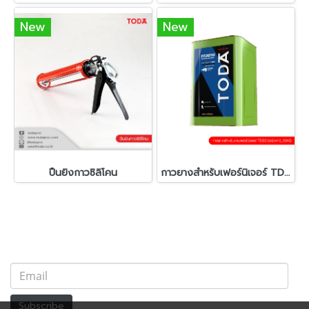
New
New
ปืนยิงกาวซิลิโคน
กาวยางสำหรับเฟอร์นิเจอร์ TD02 GU (ชนิดทา)_15KG
Subscribe