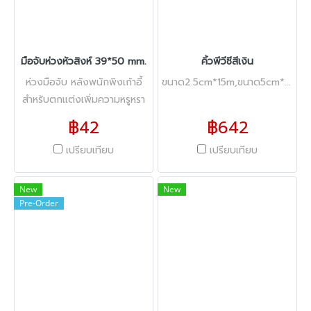
มือจับห่วงหัวสิงห์ 39*50 mm.
คิ้วพีวีซีสีเงิน
ห่วงมือจับ หลังพนักพิงเก้าอี้
ขนาด2.5cm*15m,ขนาด5cm*15m
สำหรับตกแต่งเพิ่มความหรูหรา
มี 3 สีให้เลือก
฿42
฿642
เปรียบเทียบ
เปรียบเทียบ
New
New
Pre-Order