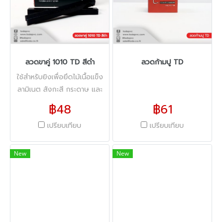
ลวดขาคู่ 1010 TD สีดำ
ลวดก้ามปู TD
ใช้สำหรับยิงเพื่อยึดไม้เนื้อแข็ง
ลามิเนต สังกะสี กระดาษ และ
พรม เข้าด้วยกันได้อย่างแน่น
฿48
฿61
หนา ผลิตจากเหล็กกล้าคุณภาพ
เปรียบเทียบ
เปรียบเทียบ
สูง เคลือบกันสนิม ไม่หักงอง่าย
ขณะใช้งาน เหมาะกับงานไม้ งาน
ทำเบาะ งานออกาไนซ์ และงานผี
New
New
มือต่างๆ ที่ต้องการเพิ่มความ
แข็งแรงเป็นพิเศษ