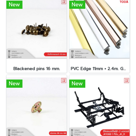
New
New
Blackened pins 16 mm.
PVC Edge 11mm × 2.4m. Gold color, square back_WX
New
New