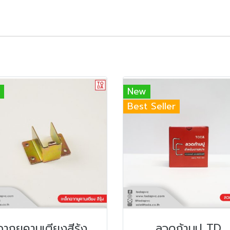
New
Best Seller
ฉากยูคานเตียงสีรุ้ง
ลวดก้ามปู TD