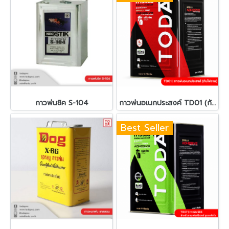
กาวพ่นซิค S-104
กาวพ่นอเนกประสงค์ TD01 (กันไฟลาม)
Best Seller