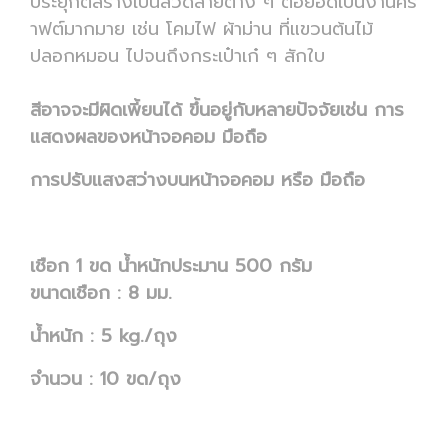
ประยุกต์สร้างเป็นลวดลายต่าง ๆ ต่อยอดเป็นงานคร
าฟต์มากมาย เช่น โคมไฟ ผ้าม่าน ที่แขวนต้นไม้
ปลอกหมอน ไปจนถึงกระเป๋าเก๋ ๆ สักใบ
สีอาจจะมีผิดเพี้ยนได้ ขึ้นอยู่กับหลายปัจจัยเช่น การ
แสดงผลของหน้าจอคอม
มือถือ
การปรับแสงสว่างบนหน้าจอคอม หรือ มือถือ
เชือก 1 ขด น้ำหนักประมาน 500 กรัม
ขนาดเชือก : 8 มม.
น้ำหนัก : 5 kg./ถุง
จำนวน : 10 ขด/ถุง