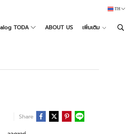
TH
talog TODA
ABOUT US
เพิ่มเติม
บ
Share
ม
,
ลวดขาคู่