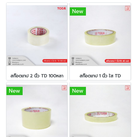
New
สก๊อตเทป 2 นิ้ว TD 100หลา
สก๊อตเทป 1 นิ้ว ใส TD
New
New