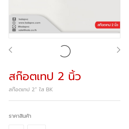
สก๊อตเทป 2 นิ้ว
สก๊อตเทป 2" ใส BK
ราคาสินค้า