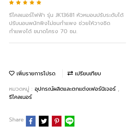
รีไคลเนอร์ไฟฟ้า รุ่น JK13681 หัวหมอนปรับระดับได้
ปรับนอนพนักพิงไม่ชนกำแพง ช่วยให้วางชิด
กำแพงได้ ขนาดโครง 70 ซม.
เพิ่มรายการโปรด
เปรียบเทียบ
หมวดหมู่ :
อุปกรณ์ผลิตและตกแต่งเฟอร์นิเจอร์
,
รีไคลเนอร์
Share