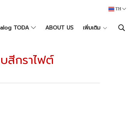
TH
talog TODA
ABOUT US
เพิ่มเติม
บสีกราไฟต์