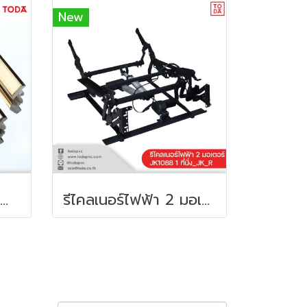
New
คิ้วพีวีซี 11 mm × 2.4m. หลังเหลี่ยม_WX
รีไคลเนอร์ไฟฟ้า 2 มอเตอร์ JK1088 1 ที่นั่ง_JK_R