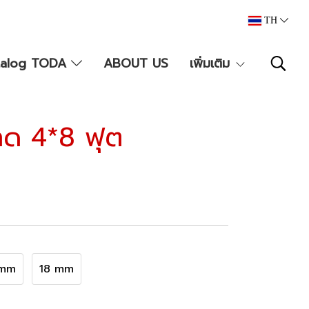
TH
talog TODA
ABOUT US
เพิ่มเติม
าด 4*8 ฟุต
 mm
18 mm