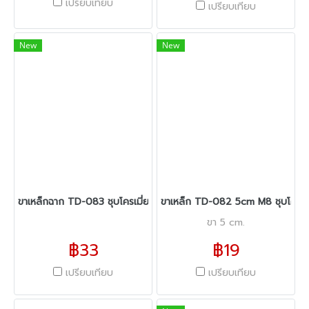
เปรียบเทียบ
เปรียบเทียบ
New
New
ขาเหล็กฉาก TD-083 ชุบโครเมี่ยม
ขาเหล็ก TD-082 5cm M8 ชุบโครเมี
ขา 5 cm.
฿33
฿19
เปรียบเทียบ
เปรียบเทียบ