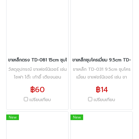
ขาเหล็กตรง TD-081 15cm ชุบโครเมี่ยม
ขาเหล็กชุบโครเมี่ยม 9.5cm TD-031
วัสดุอุปกรณ์ ขาเฟอร์นิเจอร์ เช่น
ขาเหล็ก TD-031 9.5cm ชุบโคร
โซฟา โต๊ะ เก้าอี้ เตียงนอน
เมี่ยม ขาเฟอร์นิเจอร์ เช่น ขา
เป็นต้น สามารถติดตั้งเองได้ ไม่
โซฟา ขาเก้าอี้ เป็นต้น ดีไซน์ทัน
฿60
฿14
ยุ่งยาก ทรงดีไซน์สวยงาม ทำ
สมมัยสวยงาม สามารถถอด
เปรียบเทียบ
เปรียบเทียบ
จากเหล็กชุบโครเมียม
ประกอบได้ ติดตั้งง่าย
New
New