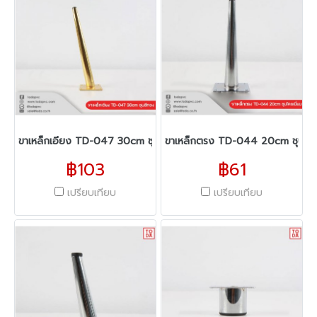
ขาเหล็กเอียง TD-047 30cm ชุบสีทอง
ขาเหล็กตรง TD-044 20cm ชุบโครเ
฿103
฿61
เปรียบเทียบ
เปรียบเทียบ