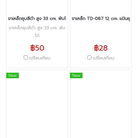
ขาเหล็กชุบสีดำ สูง 33 cm. พับได้
ขาเหล็ก TD-087 12 cm. แป้นชุบสี
ขาเหล็กชุบสีดำ สูง 33 cm. พับ
ได้
฿50
฿28
เปรียบเทียบ
เปรียบเทียบ
New
New