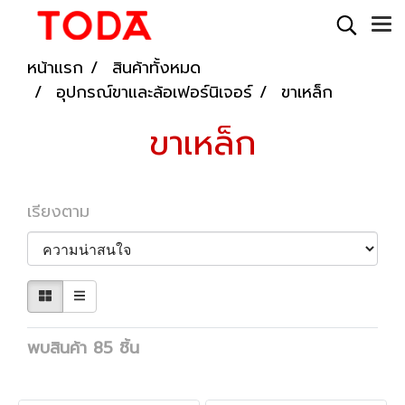
หน้าแรก
สินค้าทั้งหมด
อุปกรณ์ขาและล้อเฟอร์นิเจอร์
ขาเหล็ก
ขาเหล็ก
เรียงตาม
พบสินค้า 85 ชิ้น