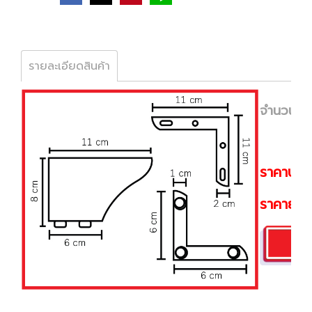
รายละเอียดสินค้า
จำนวน : 
ราคาปลีก
ราคายกลั