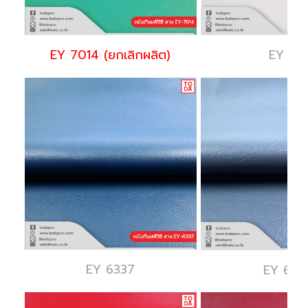
EY 7014 (ยกเลิกผลิต)
EY 48
EY 6337
EY 619