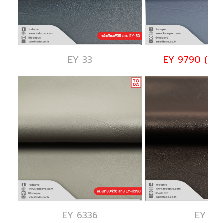
EY 33
EY 9790 (ยกเล
EY 6336
EY 09