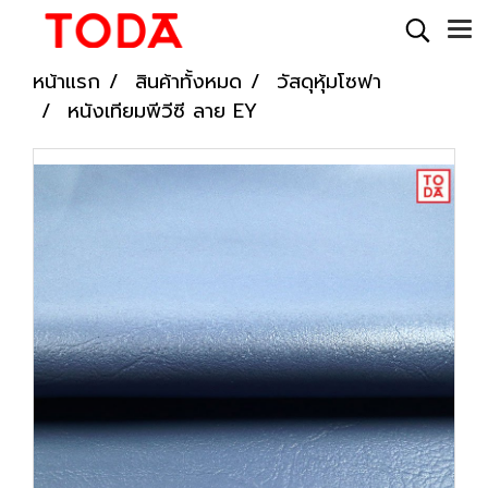
หน้าแรก
สินค้าทั้งหมด
วัสดุหุ้มโซฟา
หนังเทียมพีวีซี ลาย EY