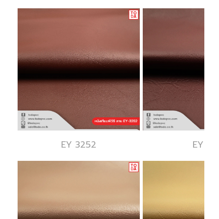
EY 3252
EY 16